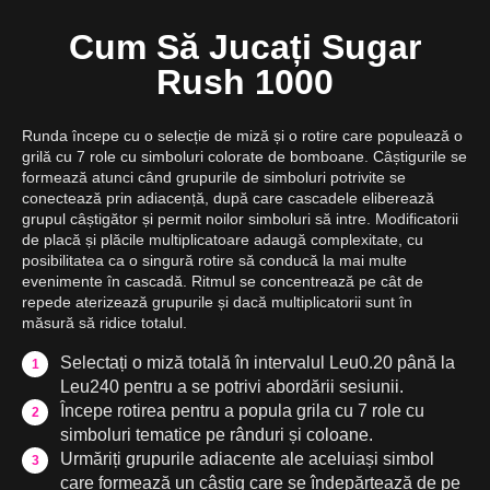
Cum Să Jucați Sugar
Rush 1000
Runda începe cu o selecție de miză și o rotire care populează o
grilă cu 7 role cu simboluri colorate de bomboane. Câștigurile se
formează atunci când grupurile de simboluri potrivite se
conectează prin adiacență, după care cascadele eliberează
grupul câștigător și permit noilor simboluri să intre. Modificatorii
de placă și plăcile multiplicatoare adaugă complexitate, cu
posibilitatea ca o singură rotire să conducă la mai multe
evenimente în cascadă. Ritmul se concentrează pe cât de
repede aterizează grupurile și dacă multiplicatorii sunt în
măsură să ridice totalul.
Selectați o miză totală în intervalul Leu0.20 până la
Leu240 pentru a se potrivi abordării sesiunii.
Începe rotirea pentru a popula grila cu 7 role cu
simboluri tematice pe rânduri și coloane.
Urmăriți grupurile adiacente ale aceluiași simbol
care formează un câștig care se îndepărtează de pe