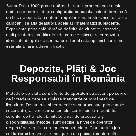
Sugar Rush 1000 poate apărea în rotații promoționale acolo
unde este permis, deși configurația bonusului este determinată
de fiecare operator conform regulilor românești. Orice astfel de
campanii se află deasupra aceleiași matematici subiacente.
Experiența principală rămâne definită de clustere, cascade,
multiplicatori și modificatori de caracteristici care creează o
identitate de grilă de semnătură. Tonul este optimist, iar ritmul
este alert, fără a deveni haotic.
Depozite, Plăți & Joc
Responsabil în România
Metodele de plată sunt oferite de operatori cu accent pe servicii
de încredere care se aliniază standardelor românești de
licențiere. Depunerile și retragerile sunt procesate prin canale
securizate, iar verificarea contului contribuie la integritatea
cererilor de transfer. Limitele, timpii de procesare și
disponibilitatea metodei sunt decise la nivel de operator,
respectând regulile care guvernează piața. Claritatea în jurul
soldurilor și tranzacțiilor face parte din peisajul conformității.