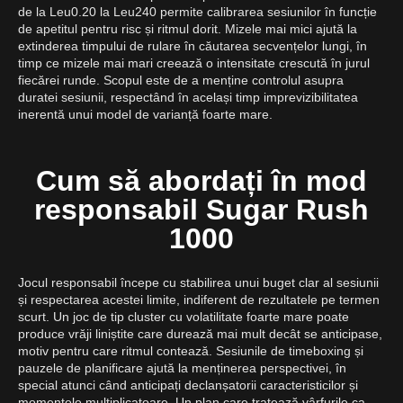
de la Leu0.20 la Leu240 permite calibrarea sesiunilor în funcție
de apetitul pentru risc și ritmul dorit. Mizele mai mici ajută la
extinderea timpului de rulare în căutarea secvențelor lungi, în
timp ce mizele mai mari creează o intensitate crescută în jurul
fiecărei runde. Scopul este de a menține controlul asupra
duratei sesiunii, respectând în același timp imprevizibilitatea
inerentă unui model de varianță foarte mare.
Cum să abordați în mod
responsabil Sugar Rush
1000
Jocul responsabil începe cu stabilirea unui buget clar al sesiunii
și respectarea acestei limite, indiferent de rezultatele pe termen
scurt. Un joc de tip cluster cu volatilitate foarte mare poate
produce vrăji liniștite care durează mai mult decât se anticipase,
motiv pentru care ritmul contează. Sesiunile de timeboxing și
pauzele de planificare ajută la menținerea perspectivei, în
special atunci când anticipați declanșatorii caracteristicilor și
momentele multiplicatoare. Un plan care tratează vârfurile ca