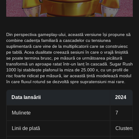
Din perspectiva gameplay-ului, această versiune își propune să
combine cadența familiară a cascadelor cu tensiunea
suplimentară care vine de la multiplicatorii care se construiesc
pe tablă. Acea dualitate creează sesiuni în care o vrajă liniștită
se poate termina brusc, pe măsură ce următoarea picătură
transformă un aproape ratat într-un lanț în cascadă. Sugar Rush
1000 își stabilește plafonul la miza de 25.000 x, cu un profil de
risc foarte ridicat pe măsură, iar această țintă modelează modul
în care fluxul rotund se dezvoltă spre supratensiuni mai rare.
Data lansării
2024
Mulinete
7
Linii de plată
Clusterul p