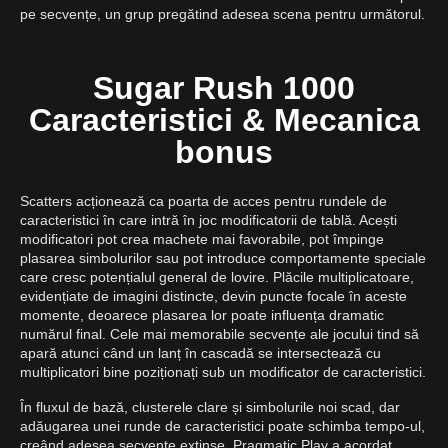
pe secvențe, un grup pregătind adesea scena pentru următorul.
Sugar Rush 1000
Caracteristici & Mecanica
bonus
Scatters acționează ca poarta de acces pentru rundele de
caracteristici în care intră în joc modificatorii de tablă. Acești
modificatori pot crea machete mai favorabile, pot împinge
plasarea simbolurilor sau pot introduce comportamente speciale
care cresc potențialul general de lovire. Plăcile multiplicatoare,
evidențiate de imagini distincte, devin puncte focale în aceste
momente, deoarece plasarea lor poate influența dramatic
numărul final. Cele mai memorabile secvențe ale jocului tind să
apară atunci când un lanț în cascadă se intersectează cu
multiplicatori bine poziționați sub un modificator de caracteristici.
În fluxul de bază, clusterele clare și simbolurile noi scad, dar
adăugarea unei runde de caracteristici poate schimba tempo-ul,
creând adesea secvențe extinse. Pragmatic Play a acordat