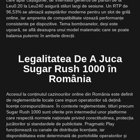
care apar câștigurile, iar intervalul generos de pariuri de la
Leu0.20 la Leu240 asigură stiluri largi de sesiune. Un RTP de
96,53% se aliniază așteptărilor moderne pentru un slot de grilă
online, iar amprenta de compatibilitate vizează performanțe
consistente pe dispozitive. Tema bomboanelor, deși este
uşoară, se află deasupra unui model matematic care se poate
balansa puternic în ambele direcții.
Legalitatea De A Juca
Sugar Rush 1000 în
România
Accesul la conținutul cazinourilor online din România este definit
de reglementările locale care impun operatorilor să dețină
licențe corespunzătoare. În contexte reglementate, titluri precum
Sugar Rush 1000 sunt oferite prin intermediul unor platforme
care respectă normele naționale privind corectitudinea, protecția
jucătorilor și standardele de publicitate. Pragmatic Play
funcționează cu canale de distribuție licențiate, iar
disponibilitatea este determinată de portofoliile operatorilor și