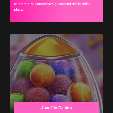
clusterele se conectează și caracteristicile ridică
placa.
Joacă în Casino