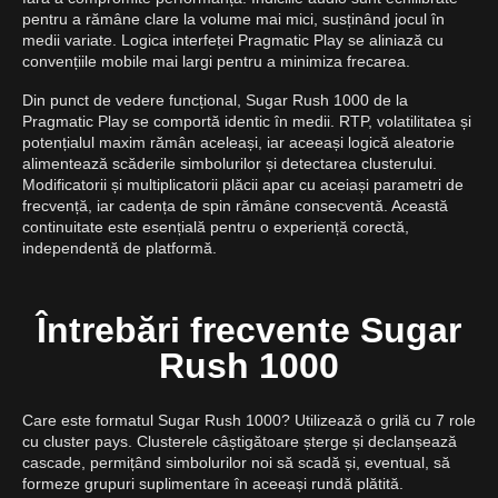
pentru a rămâne clare la volume mai mici, susținând jocul în
medii variate. Logica interfeței Pragmatic Play se aliniază cu
convențiile mobile mai largi pentru a minimiza frecarea.
Din punct de vedere funcțional, Sugar Rush 1000 de la
Pragmatic Play se comportă identic în medii. RTP, volatilitatea și
potențialul maxim rămân aceleași, iar aceeași logică aleatorie
alimentează scăderile simbolurilor și detectarea clusterului.
Modificatorii și multiplicatorii plăcii apar cu aceiași parametri de
frecvență, iar cadența de spin rămâne consecventă. Această
continuitate este esențială pentru o experiență corectă,
independentă de platformă.
Întrebări frecvente Sugar
Rush 1000
Care este formatul Sugar Rush 1000? Utilizează o grilă cu 7 role
cu cluster pays. Clusterele câștigătoare șterge și declanșează
cascade, permițând simbolurilor noi să scadă și, eventual, să
formeze grupuri suplimentare în aceeași rundă plătită.