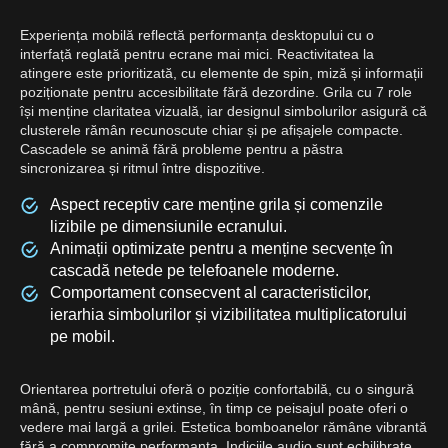
Experiența mobilă reflectă performanța desktopului cu o
interfață reglată pentru ecrane mai mici. Reactivitatea la
atingere este prioritizată, cu elemente de spin, miză și informații
poziționate pentru accesibilitate fără dezordine. Grila cu 7 role
își menține claritatea vizuală, iar designul simbolurilor asigură că
clusterele rămân recunoscute chiar și pe afișajele compacte.
Cascadele se animă fără probleme pentru a păstra
sincronizarea și ritmul între dispozitive.
Aspect receptiv care menține grila și comenzile
lizibile pe dimensiunile ecranului.
Animații optimizate pentru a menține secvențe în
cascadă netede pe telefoanele moderne.
Comportament consecvent al caracteristicilor,
ierarhia simbolurilor și vizibilitatea multiplicatorului
pe mobil.
Orientarea portretului oferă o poziție confortabilă, cu o singură
mână, pentru sesiuni extinse, în timp ce peisajul poate oferi o
vedere mai largă a grilei. Estetica bomboanelor rămâne vibrantă
fără a compromite performanța. Indiciile audio sunt echilibrate