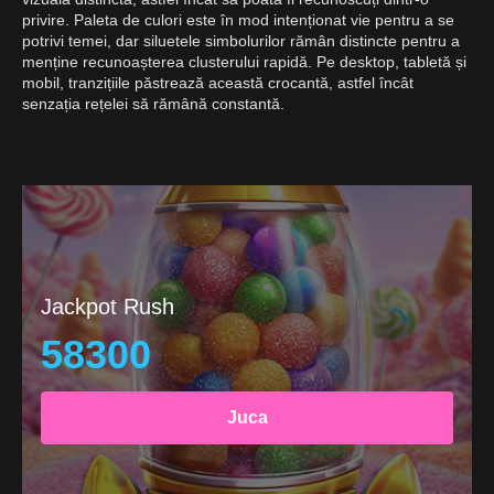
privire. Paleta de culori este în mod intenționat vie pentru a se
potrivi temei, dar siluetele simbolurilor rămân distincte pentru a
menține recunoașterea clusterului rapidă. Pe desktop, tabletă și
mobil, tranzițiile păstrează această crocantă, astfel încât
senzația rețelei să rămână constantă.
Jackpot Rush
58300
Juca