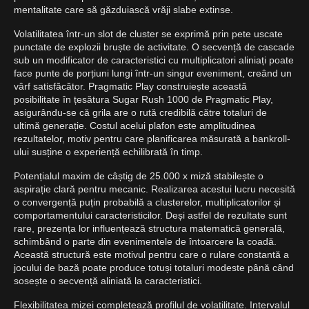
mentalitate care să găzduiască vrăji slabe extinse.
Volatilitatea într-un slot de cluster se exprimă prin pete uscate
punctate de explozii bruște de activitate. O secvență de cascade
sub un modificator de caracteristici cu multiplicatori aliniați poate
face punte de porțiuni lungi într-un singur eveniment, creând un
vârf satisfăcător. Pragmatic Play construiește această
posibilitate în țesătura Sugar Rush 1000 de Pragmatic Play,
asigurându-se că grila are o rută credibilă către totaluri de
ultimă generație. Costul acelui plafon este amplitudinea
rezultatelor, motiv pentru care planificarea măsurată a bankroll-
ului susține o experiență echilibrată în timp.
Potențialul maxim de câștig de 25.000 x miză stabilește o
aspirație clară pentru mecanic. Realizarea acestui lucru necesită
o convergență puțin probabilă a clusterelor, multiplicatorilor și
comportamentului caracteristicilor. Deși astfel de rezultate sunt
rare, prezența lor influențează structura matematică generală,
schimbând o parte din evenimentele de întoarcere la coadă.
Această structură este motivul pentru care o rulare constantă a
jocului de bază poate produce totuși totaluri modeste până când
sosește o secvență aliniată la caracteristici.
Flexibilitatea mizei completează profilul de volatilitate. Intervalul