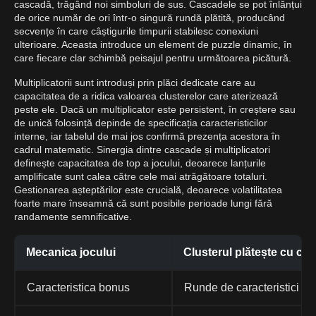
cascadă, trăgând noi simboluri de sus. Cascadele se pot înlănțui
de orice număr de ori într-o singură rundă plătită, producând
secvențe în care câștigurile timpurii stabilesc conexiuni
ulterioare. Aceasta introduce un element de puzzle dinamic, în
care fiecare clar schimbă peisajul pentru următoarea picătură.
Multiplicatorii sunt introduși prin plăci dedicate care au
capacitatea de a ridica valoarea clusterelor care aterizează
peste ele. Dacă un multiplicator este persistent, în creștere sau
de unică folosință depinde de specificația caracteristicilor
interne, iar tabelul de mai jos confirmă prezența acestora în
cadrul matematic. Sinergia dintre cascade și multiplicatori
definește capacitatea de top a jocului, deoarece lanțurile
amplificate sunt calea către cele mai atrăgătoare totaluri.
Gestionarea așteptărilor este crucială, deoarece volatilitatea
foarte mare înseamnă că sunt posibile perioade lungi fără
randamente semnificative.
Mecanica jocului
Clusterul plătește cu câșt
Caracteristica bonus
Runde de caracteristici cu