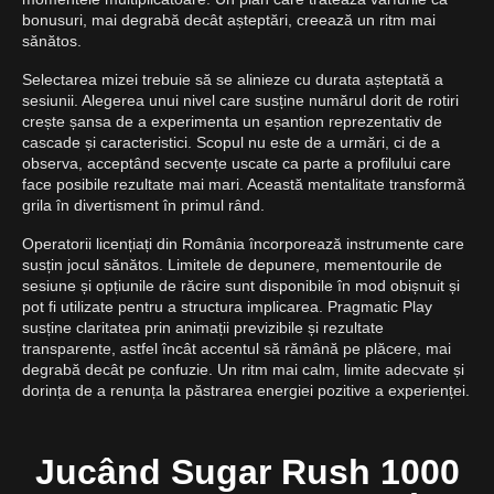
bonusuri, mai degrabă decât așteptări, creează un ritm mai
sănătos.
Selectarea mizei trebuie să se alinieze cu durata așteptată a
sesiunii. Alegerea unui nivel care susține numărul dorit de rotiri
crește șansa de a experimenta un eșantion reprezentativ de
cascade și caracteristici. Scopul nu este de a urmări, ci de a
observa, acceptând secvențe uscate ca parte a profilului care
face posibile rezultate mai mari. Această mentalitate transformă
grila în divertisment în primul rând.
Operatorii licențiați din România încorporează instrumente care
susțin jocul sănătos. Limitele de depunere, mementourile de
sesiune și opțiunile de răcire sunt disponibile în mod obișnuit și
pot fi utilizate pentru a structura implicarea. Pragmatic Play
susține claritatea prin animații previzibile și rezultate
transparente, astfel încât accentul să rămână pe plăcere, mai
degrabă decât pe confuzie. Un ritm mai calm, limite adecvate și
dorința de a renunța la păstrarea energiei pozitive a experienței.
Jucând Sugar Rush 1000