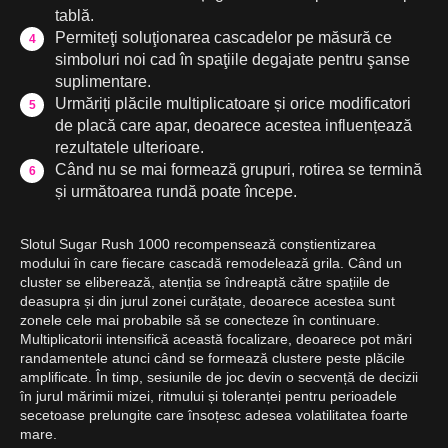
tablă.
Permiteţi soluţionarea cascadelor pe măsură ce
simboluri noi cad în spaţiile degajate pentru şanse
suplimentare.
Urmăriți plăcile multiplicatoare și orice modificatori
de placă care apar, deoarece acestea influențează
rezultatele ulterioare.
Când nu se mai formează grupuri, rotirea se termină
și următoarea rundă poate începe.
Slotul Sugar Rush 1000 recompensează conștientizarea
modului în care fiecare cascadă remodelează grila. Când un
cluster se eliberează, atenția se îndreaptă către spațiile de
deasupra și din jurul zonei curățate, deoarece acestea sunt
zonele cele mai probabile să se conecteze în continuare.
Multiplicatorii intensifică această focalizare, deoarece pot mări
randamentele atunci când se formează clustere peste plăcile
amplificate. În timp, sesiunile de joc devin o secvență de decizii
în jurul mărimii mizei, ritmului și toleranței pentru perioadele
secetoase prelungite care însoțesc adesea volatilitatea foarte
mare.