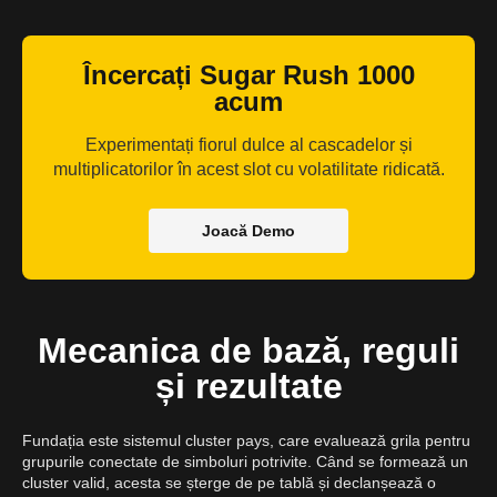
Încercați Sugar Rush 1000
acum
Experimentați fiorul dulce al cascadelor și
multiplicatorilor în acest slot cu volatilitate ridicată.
Joacă Demo
Mecanica de bază, reguli
și rezultate
Fundația este sistemul cluster pays, care evaluează grila pentru
grupurile conectate de simboluri potrivite. Când se formează un
cluster valid, acesta se șterge de pe tablă și declanșează o